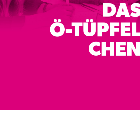
DA
Ö-TÜPFE
CHE