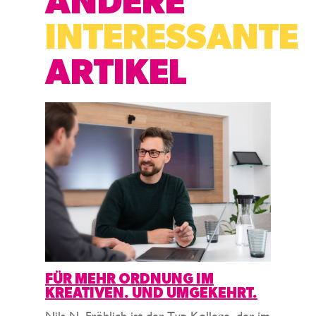
ANDERE
INTERESSANTE
ARTIKEL
FÜR MEHR ORDNUNG IM
KREATIVEN. UND UMGEKEHRT.
Nils N. Fröhlich ist der Typ Kollege, der im