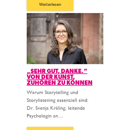
Weiterlesen
„SEHR GUT, DANKE.“
VON DER KUNST,
ZUHÖREN ZU KÖNNEN
Warum Storytelling und
Storylistening essenziell sind:
Dr. Svenja Kräling, leitende
Psychologin an…