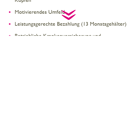
Motivierendes Umfeld
Leistungsgerechte Bezahlung (13 Monatsgehälter)
Betriebliche Krankenversicherung und
Altersvorsorge
Dynamisches Umfeld
Eigenständiges Arbeiten
Sie haben Interesse bei uns hautnah das Agenturleben in
einem dynamischen Arbeitsumfeld mit gutem Betriebsklima
kennenzulernen?
Dann senden Sie Ihre schriftliche Bewerbung gerne als E-
Mail an:
bewerben@diekommunikatoere.de