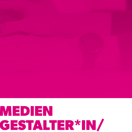
MEDIEN
GESTALTER*IN/